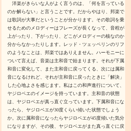
洋楽がきらいな人がよく言うのは、「何を言っている
のか解らない」と言うことです。だからやはり、邦楽で
は歌詞が大事だということが分かります。その歌詞を乗
せるためのメロディーはフレーズが長くなって、音程が
上がったり、下がったり、どこがメロディーの核なのか
分からなかったりします。レッド・ツェッペリンのリフ
のようなことは、邦楽ではありえません。ハーモニーに
ついて言えば、音楽は主和音で始まります。それが下属
和音に変化して、また主和音に戻ってくる、次には属和
音になるけれど、それが主和音に戻ったときに「解決」
した心地よさを感じます。私はこの和声進行について、
ヤジロベエのイメージを持っています。主和音の状態
は、ヤジロベエが真っ直ぐ立っています。下属和音にな
ったら、ヤジロベエが30度くらい傾いた状態でしょう
か。次に属和音になったらヤジロベエが45度傾いた気分
になりますが、その後、ヤジロベエがまた真っ直ぐに戻