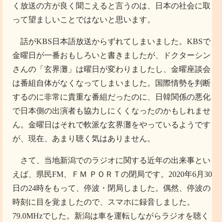
く放送の方が良く聞こえると言うのは、日本の社会に取
って望ましいことではないと思います。
話がKBS日本語放送からずれてしまいました。KBSで
金曜日が一番おもしろいと書きましたが、ドクターシン
さんの「玄界灘」は曜日が変わりましたし、金曜座談会
は番組自体がなくなってしまいました。国際情勢を判断
するのに非常に貴重な番組だったのに、日韓関係の悪化
で日本側の出演者も協力しにくくなったのかもしれませ
ん。金曜日はそれで軟派な玄界灘をやっているようです
が、現在、あまり聴く気はありません。
さて、当地新潟でのラジオに関する近年の出来事とい
えば、県民FM、ＦＭ ＰＯＲＴの閉局です。2020年6月30
日の24時をもって、停波・閉局しました。偶然、停波の
時刻に目を覚ましたので、スマホに録音しました。
79.0MHzでした。新潟は車を運転しながらラジオを聴く