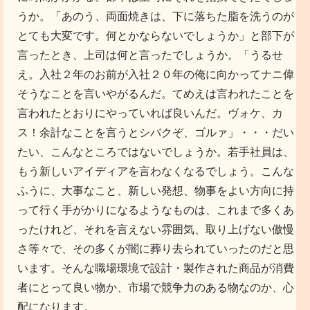
うか。「あのう、両面焼きは、下に落ちた脂を洗うのが
とても大変です。何とかならないでしょうか」と部下が
言ったとき、上司は何と言ったでしょうか。「うるせ
え。入社２年のお前が入社２０年の俺に向かってナニ偉
そうなことを言いやがるんだ。てめえは言われたことを
言われたとおりにやっていれば良いんだ。ヴォケ、カ
ス！余計なことを言うとシバクぞ、ゴルァ」・・・だい
たい、こんなところではないでしょうか。若手社員は、
もう新しいアイディアを言わなくなるでしょう。こんな
ふうに、大事なこと、新しい発想、物事をよい方向に持
って行く手がかりになるようなものは、これまで多くあ
ったけれど、それを言えない雰囲気、取り上げない傲慢
さ等々で、その多くが闇に葬り去られていったのだと思
います。そんな職場環境で設計・製作された商品が消費
者にとって良い物か、市場で競争力のある物なのか、心
配になります。