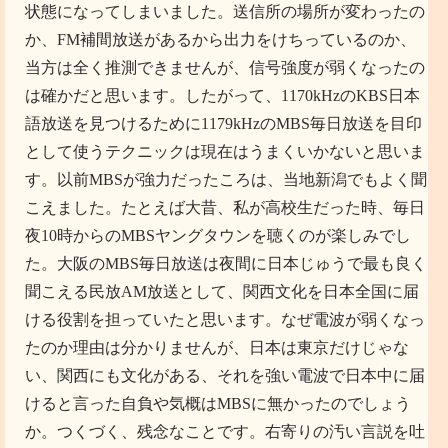
状態になってしまいました。送信所の場所が変わったの
か、FM補間放送があるから出力をけちっているのか、
当方は全く推測できませんが、信号強度が弱くなったの
は確かだと思います。したがって、1170kHzのKBS日本
語放送を見つけるために1179kHzのMBS毎日放送を目印
として使うテクニックは現在はうまくいかないと思いま
す。以前MBSが強力だったころは、当地新潟でもよく聞
こえました。たとえば大昔、私が高校生だった時、毎日
夜10時からのMBSヤングタウンを聴くのが楽しみでし
た。大阪のMBS毎日放送は夜間に日本じゅうで最も良く
聞こえる民放AM放送として、関西文化を日本全国に届
ける役割を担っていたと思います。なぜ電波が弱くなっ
たのか理由は分かりませんが、日本は東京だけじゃな
い、関西にも文化がある、それを強い電波で日本中に届
けると言った自負や気概はMBSに無かったのでしょう
か。つくづく、残念なことです。右寄りの汚い言説を吐