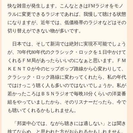
快な雑音が発生します。こんなときはFMラジオをモノ
ラルに変更できるラジオであれば、我慢して聴ける状態
になりますが、近年では、低価格帯のラジオなどはその
切り替えができない物が多いです。
日本では、そして新潟では絶対に実現不可能でしょう
が、70年代80年代のクラシック・ロックを１日中かけて
くれるＦＭ局があったらいいのになぁと思います。ＦＭ
ＫＥＮＴＯが今のヒップポップ路線から心変わりして、
クラシック・ロック路線に変わってくれたら、私の年代
ではけっこう聴く人も多いのではないでしょうか。私が
若かったころはＢＳＮラジオで毎晩10分くらいの洋楽番
組をやっていましたから、そのリスナーだったら、今で
も聴いてくれるかもしれません。
「邦楽中心では、ながら聴きには適しない」とは聞き
捨てならぬ、と思われた方がおられるかもしれません。