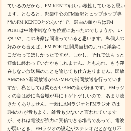
ているのだから、FM KENTOはいい根性していると思い
ます。となると、邦楽中心のFM新潟とヒップホップ専
門のFM KENTOとのあいだで、選曲の面からはFM
PORTは中途半端な立ち位置にあったのでしょうか。い
やいや、この考察は間違っていると思います。私個人の
好みから言えば、FM PORTは開局当初のように洋楽に
こだわってほしかったですが、しかし、それではもっと
短命に終わっていたかもしれません。ともあれ、もう存
在しない放送局のことを論じても仕方ありません。民放
AMのBSN新潟放送が92.7MHzで補間放送を行っていま
すが、私としては柔らかいAMの音が好きです。FMラジ
オの音は妙に高音域が耳にトゲトゲしいので、あまり聴
きたくありません。一般にAMラジオとFMラジオでは
FMの方が音もよく、雑音も少ないと言われています
が、それは電波が強力に受信できる場合であって、電波
が弱いとき、FMラジオの設定がステレオだとかなり不