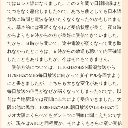
ではロシア語になりました。この２年間で日韓関係はと
てつもなく悪化しましたので、あちら側としても日本語
放送に時間と電波を使いたくなくなったのかもしれませ
ん。基本的には夜遅くなるほど受信状態が良く、夜８時
からよりも９時からの方が良好に受信できていました。
だから、８時から聞いて、途中電波が弱くなって聞き取
れなかったところは、９時からの放送も聴いて内容確認
したこともありましたが、今はそれもできません。
受信方法については、1116kHzのBSN新潟放送から
1179kHzのMBS毎日放送に向かってダイヤルを回すよう
にと書きましたが、こちらも大きな変化がありました。
毎日放送の信号がなぜか弱くなってしまったのです。以
前は当地新潟では夜間に非常によく受信できました。大
阪の他の民放、1008kHzのABC朝日放送や1314kHzのラ
ジオ大阪にくらべてもダントツに明瞭に聞こえたのです
が、現在はABCと同程度か、それよりもさらに弱い受信