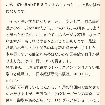
から、954kHzのＴＢＳラジオのちょっと上、あるいは右
になります。
えらく長い文章になりました。目安として、前の両面
焼きのページが23kBだから、そのくらいの長さにしよう
と思ったのです。ここまででこのページは27kBになって
いますが、もうひとつ書きたいことがあります。最近、
職場のハラスメント関係の本を読む必要が生じました。
本を買っている経済的余裕はないので図書館で何冊か借
りました。その１冊について書きます。
鈴木瑞穂、「現場で役立つ！ハラスメントを許さない現
場力と組織力」、日本経済新聞出版社、2019.10.2、
pp52-53
転載許可を得ていませんから、引用の範囲内で書かせて
いただきますが、当該箇所「(4)グレーゾーンの事例、事
例10＿髪型を褒めたら」で、ロングヘアをショートにし