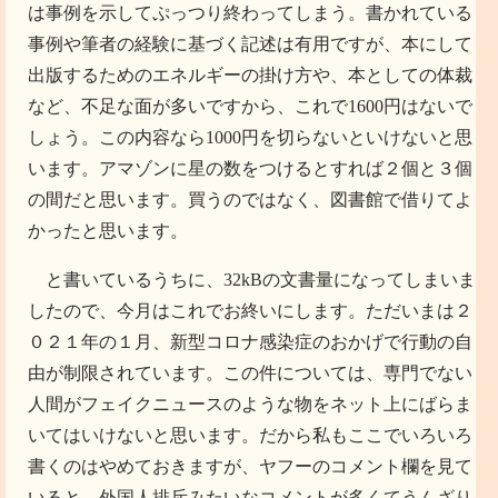
は事例を示してぷっつり終わってしまう。書かれている
事例や筆者の経験に基づく記述は有用ですが、本にして
出版するためのエネルギーの掛け方や、本としての体裁
など、不足な面が多いですから、これで1600円はないで
しょう。この内容なら1000円を切らないといけないと思
います。アマゾンに星の数をつけるとすれば２個と３個
の間だと思います。買うのではなく、図書館で借りてよ
かったと思います。
と書いているうちに、32kBの文書量になってしまいま
したので、今月はこれでお終いにします。ただいまは２
０２１年の１月、新型コロナ感染症のおかげで行動の自
由が制限されています。この件については、専門でない
人間がフェイクニュースのような物をネット上にばらま
いてはいけないと思います。だから私もここでいろいろ
書くのはやめておきますが、ヤフーのコメント欄を見て
いると、外国人排斥みたいなコメントが多くてうんざり