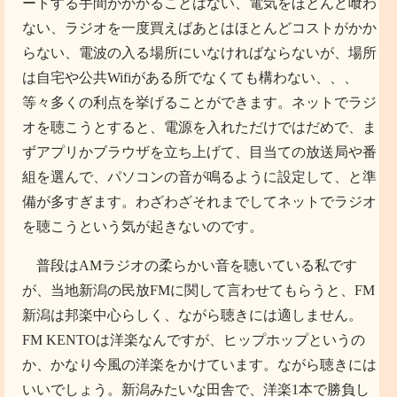
ートする手間がかかることはない、電気をほとんど喰わ
ない、ラジオを一度買えばあとはほとんどコストがかか
らない、電波の入る場所にいなければならないが、場所
は自宅や公共Wifiがある所でなくても構わない、、、
等々多くの利点を挙げることができます。ネットでラジ
オを聴こうとすると、電源を入れただけではだめで、ま
ずアプリかブラウザを立ち上げて、目当ての放送局や番
組を選んで、パソコンの音が鳴るように設定して、と準
備が多すぎます。わざわざそれまでしてネットでラジオ
を聴こうという気が起きないのです。
普段はAMラジオの柔らかい音を聴いている私です
が、当地新潟の民放FMに関して言わせてもらうと、FM
新潟は邦楽中心らしく、ながら聴きには適しません。
FM KENTOは洋楽なんですが、ヒップホップというの
か、かなり今風の洋楽をかけています。ながら聴きには
いいでしょう。新潟みたいな田舎で、洋楽1本で勝負し