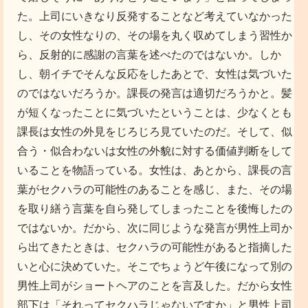
た。上司にいきなり反発することなど考えていなかった
し、その女性なりの、その場を丸く収めてしまう習性か
ら、反射的に感謝の言葉を述べたのではないか。しか
し、朝イチでそんな反応をしたあとで、女性は気づいた
のではないだろうか。課長の発言は適切だろうかと。髪
が短くなったことに気づいたということは、少なくとも
課長は女性の外見をじろじろ見ていたのだ。そして、似
合う・似合わないは女性の外貌に対する価値判断をして
いることを物語っている。女性は、あとから、課長の言
葉がセクハラの可能性のあることを感じ、また、その場
を取り繕う言葉を自ら発してしまったことを後悔したの
ではないか。だから、次に同じような発言が男性上司か
ら出てきたときは、セクハラの可能性があると指摘した
いと心に決めていた。そこでちょうど午後になって別の
男性上司がショートヘアのことを言及した。だから女性
部下は「それってセクハラじゃないですか」と男性上司