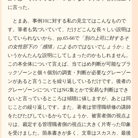
に言った。
とまあ、事例10に対する私の見立てはこんなもので
す。筆者も気づいていて、だけどこんな長々しい説明は
していられないから、pp.65-66で
「別の上司に対するそ
の女性部下の「感情」によるのではないでしょうか」
と
いうかんたんな説明にしてしまったのかもしれません。
この本全体について言えば、当てはめ判断が可能なブラ
ックゾーンと個々個別の調査・判断が必要なグレーゾー
ンがあると言うことを繰り返しているだけです。後者の
グレーゾーンについてはNG集とかで安易な判断はでき
ないと言っているところは傾聴に値しますが、あとは同
じことの繰り返しです。また、著者は管理職研修の講師
をたびたびしているからでしょうか、被害者側の視点よ
りは、裁定する管理職者側の視点に大きく片寄った印象
を受けました。箇条書きが多く、文章はスカスカ、最後