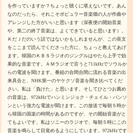
を作っていますか？ちょっと聴くに堪えないです。あん
なのだったら、それこそポピュラー音楽畑の人が作曲や
アレンジした方がいいと思います（深夜便の開始音楽
や、第二の終了音楽は、よくできていると思います）。
ＫだＪだのいう話ではないかもしれませんが、この長文
をここまで読んでくださった方に、ちょっと教えてあげ
ます。韓国のＫＢＳラジオのジングルはやたら上手で効
果的な音楽です。ＡＭラジオで言うと711kHzでソウルか
らの電波を聞けます。番組の合間合間に流れる音楽の出
来具合と、NHK第一のヤケクソ音楽を聞き比べてくだ
さい。私は「負けた」と思います。そしてひとつお薦め
の音楽は、972kHzでハンミンジョク・チェイル・パンソ
ンという強力な電波が聞けます。この放送で毎朝５時か
ら韓国の国楽の時間があるのですが、その開始音楽がと
てもよいです。私はソニーのラジオで、毎朝５時にこの
音楽を鳴らして目覚めるようにしています。972kHzです